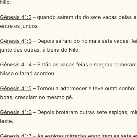
Nilo,
Gênesis 41:2
– quando saíram do rio sete vacas belas 
entre os juncos.
Gênesis 41:3
– Depois saíram do rio mais sete vacas, f
junto das outras, à beira do Nilo.
Gênesis 41:4
– Então as vacas feias e magras comeram 
Nisso o faraó acordou.
Gênesis 41:5
– Tornou a adormecer e teve outro sonho: 
boas, cresciam no mesmo pé.
Gênesis 41:6
– Depois brotaram outras sete espigas, mi
leste.
Gênesis 41:7
– As espigas mirradas engoliram as sete e