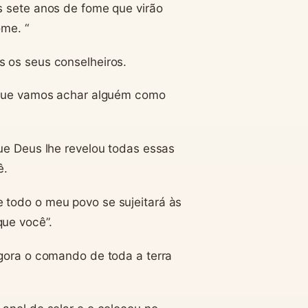
s sete anos de fome que virão
ome. “
s os seus conselheiros.
á que vamos achar alguém como
que Deus lhe revelou todas essas
ê.
 todo o meu povo se sujeitará às
que você”.
agora o comando de toda a terra