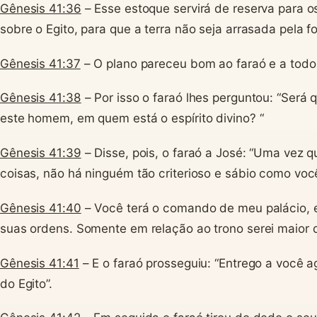
Gênesis 41:36
– Esse estoque servirá de reserva para o
sobre o Egito, para que a terra não seja arrasada pela f
Gênesis 41:37
– O plano pareceu bom ao faraó e a todo
Gênesis 41:38
– Por isso o faraó lhes perguntou: “Ser
este homem, em quem está o espírito divino? “
Gênesis 41:39
– Disse, pois, o faraó a José: “Uma vez 
coisas, não há ninguém tão criterioso e sábio como voc
Gênesis 41:40
– Você terá o comando de meu palácio, e
suas ordens. Somente em relação ao trono serei maior 
Gênesis 41:41
– E o faraó prosseguiu: “Entrego a você 
do Egito”.