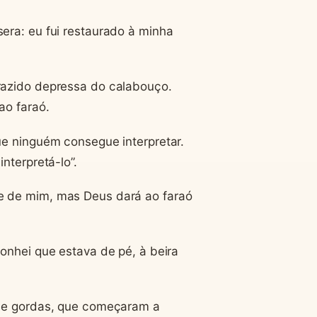
era: eu fui restaurado à minha
razido depressa do calabouço.
ao faraó.
ue ninguém consegue interpretar.
nterpretá-lo”.
e de mim, mas Deus dará ao faraó
onhei que estava de pé, à beira
s e gordas, que começaram a