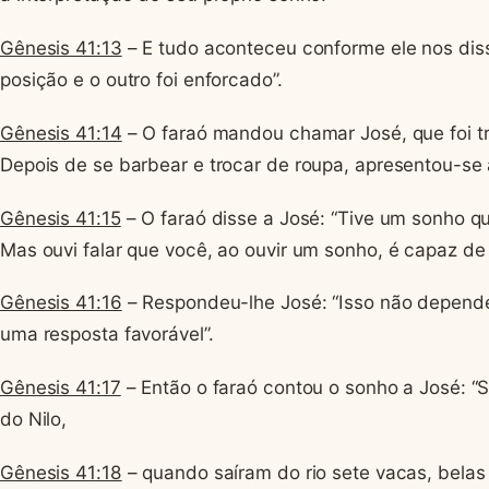
Gênesis 41:13
– E tudo aconteceu conforme ele nos diss
posição e o outro foi enforcado”.
Gênesis 41:14
– O faraó mandou chamar José, que foi t
Depois de se barbear e trocar de roupa, apresentou-se 
Gênesis 41:15
– O faraó disse a José: “Tive um sonho q
Mas ouvi falar que você, ao ouvir um sonho, é capaz de i
Gênesis 41:16
– Respondeu-lhe José: “Isso não depend
uma resposta favorável”.
Gênesis 41:17
– Então o faraó contou o sonho a José: “S
do Nilo,
Gênesis 41:18
– quando saíram do rio sete vacas, bela