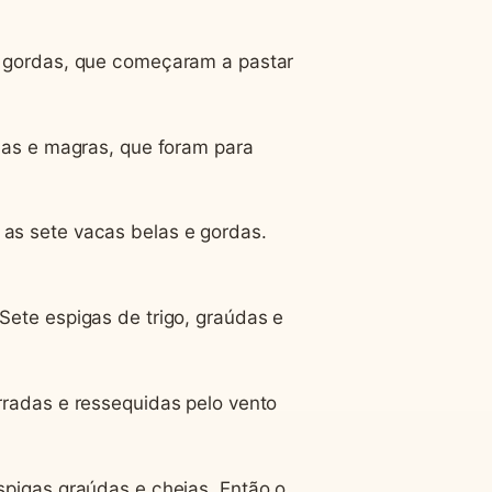
e gordas, que começaram a pastar
eias e magras, que foram para
as sete vacas belas e gordas.
Sete espigas de trigo, graúdas e
rradas e ressequidas pelo vento
spigas graúdas e cheias. Então o