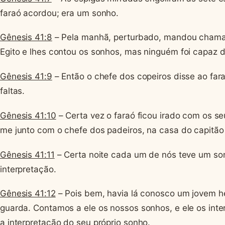
faraó acordou; era um sonho.
Gênesis 41:8
– Pela manhã, perturbado, mandou chama
Egito e lhes contou os sonhos, mas ninguém foi capaz de
Gênesis 41:9
– Então o chefe dos copeiros disse ao far
faltas.
Gênesis 41:10
– Certa vez o faraó ficou irado com os s
me junto com o chefe dos padeiros, na casa do capitão
Gênesis 41:11
– Certa noite cada um de nós teve um so
interpretação.
Gênesis 41:12
– Pois bem, havia lá conosco um jovem h
guarda. Contamos a ele os nossos sonhos, e ele os int
a interpretação do seu próprio sonho.