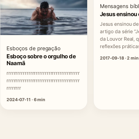
Mensagens bíbl
Jesus ensinou
Jesus ensinou de
artigo da série “
da Louvor Real, q
reflexões prátic
Esboços de pregação
Esboço sobre o orgulho de
2017-09-18 · 2 min
Naamã
rrrrrrrrrrrrrrrrrrrrrrrrrrrrrrrrrrrrrrrr
rrrrrrrrrrrrrrrrrrrrrrrrrrrrrrrrrrrrrrrr
rrrrrrrr
2024-07-11 · 6 min