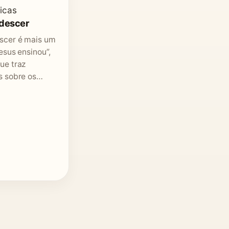
icas
 descer
scer é mais um
Jesus ensinou”,
ue traz
as sobre os…