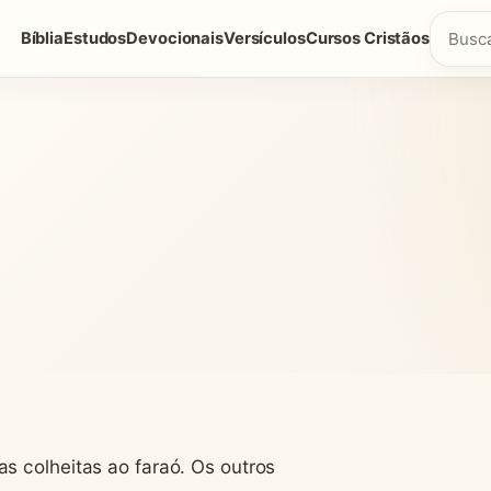
Bíblia
Estudos
Devocionais
Versículos
Cursos Cristãos
s colheitas ao faraó. Os outros