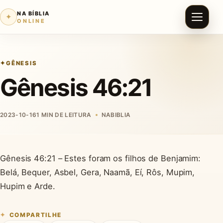
NA BÍBLIA
✦
ONLINE
GÊNESIS
Gênesis 46:21
2023-10-16
1 MIN DE LEITURA
NABIBLIA
Gênesis 46:21 – Estes foram os filhos de Benjamim:
Belá, Bequer, Asbel, Gera, Naamã, Eí, Rôs, Mupim,
Hupim e Arde.
COMPARTILHE