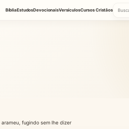
Bíblia
Estudos
Devocionais
Versículos
Cursos Cristãos
 arameu, fugindo sem lhe dizer