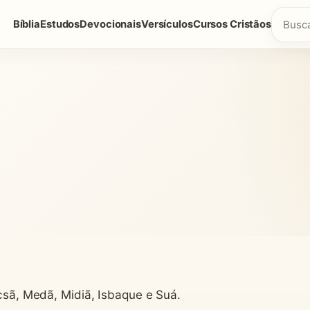
Bíblia
Estudos
Devocionais
Versículos
Cursos Cristãos
ocsã, Medã, Midiã, Isbaque e Suá.