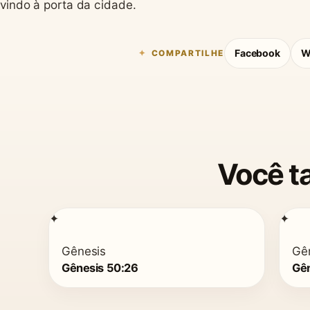
vindo à porta da cidade.
Facebook
W
COMPARTILHE
Você t
✦
✦
Gênesis
Gê
Gênesis 50:26
Gên