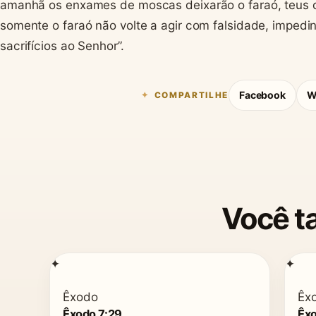
amanhã os enxames de moscas deixarão o faraó, teus c
somente o faraó não volte a agir com falsidade, impedi
sacrifícios ao Senhor”.
Facebook
W
COMPARTILHE
Você t
✦
✦
Êxodo
Êx
Êxodo 7:29
Êxo