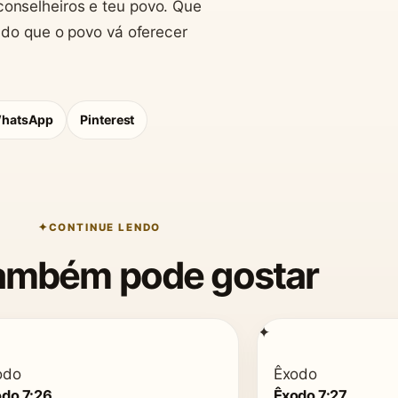
onselheiros e teu povo. Que
ndo que o povo vá oferecer
hatsApp
Pinterest
CONTINUE LENDO
ambém pode gostar
✦
odo
Êxodo
do 7:26
Êxodo 7:27