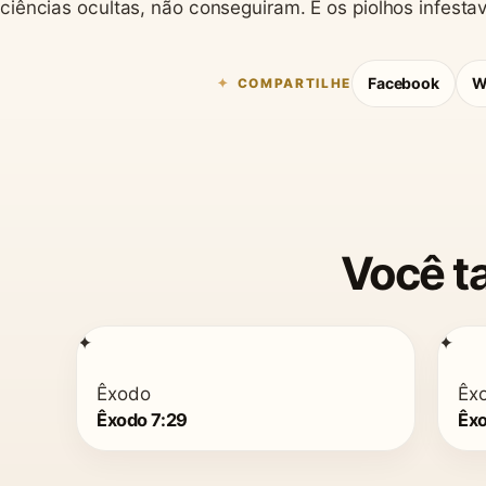
ciências ocultas, não conseguiram. E os piolhos infest
Facebook
W
COMPARTILHE
Você t
✦
✦
Êxodo
Êx
Êxodo 7:29
Êxo