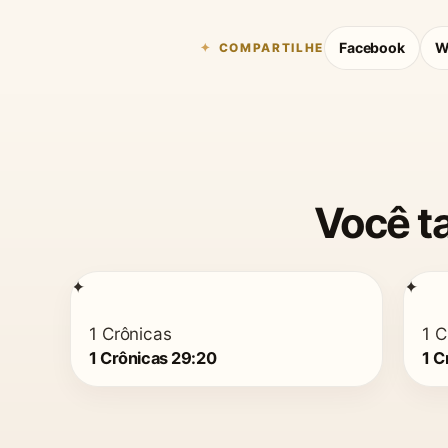
Facebook
W
COMPARTILHE
Você t
✦
✦
1 Crônicas
1 C
1 Crônicas 29:20
1 C