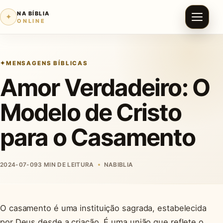
NA BÍBLIA
✦
ONLINE
MENSAGENS BÍBLICAS
Amor Verdadeiro: O
Modelo de Cristo
para o Casamento
2024-07-09
3 MIN DE LEITURA
NABIBLIA
O casamento é uma instituição sagrada, estabelecida
por Deus desde a criação. É uma união que reflete o